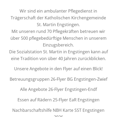
Ab sofort erhalten Sie
Rabatte auf die
Wir sind ein ambulanter Pflegedienst in
Trägerschaft der Katholischen Kirchengemeinde
Fahrtkosten!
St. Martin Engstingen.
Mit unseren rund 70 Pflegekräften betreuen wir
Ein Anruf genügt – und
über 500 pflegebedürftige Menschen in unserem
erleben die Vorteile von
Einzugsbereich.
Die Sozialstation St. Martin in Engstingen kann auf
unserem Menüservice
eine Tradition von über 40 Jahren zurückblicken.
„Essen auf Rädern“.
Unsere Angebote in den Flyer auf einen Blick!
Lassen Sie sich
Betreuungsgruppen
26-Flyer BG Engstingen-Zwief
verwöhnen!
Alle Angebote
26-Flyer Engstingen-Endf
01525 9243535
Essen auf Rädern
25-Flyer EaR Engstingen
Nachbarschaftshilfe
NBH Karte SST Engstingen
2026