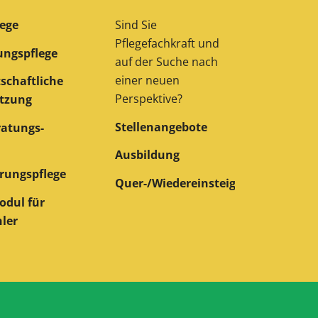
ege
Sind Sie
Pflegefachkraft und
ngspflege
auf der Suche nach
einer neuen
schaftliche
Perspektive?
tzung
Stellenangebote
ratungs­
Ausbildung
rungspflege
Quer-/Wiedereinsteiger
odul für
hler