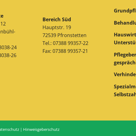
Grundpfl
te
Bereich Süd
Behandlu
 12
Hauptstr. 19
nbühl-
Hauswirt
72539 Pfronstetten
Unterstü
Tel.: 07388 99357-22
38038-24
Fax: 07388 99357-21
Pflegebe
8038-26
gespräch
Verhinde
Spezialm
Selbstza
atenschutz
|
Hinweisgeberschutz