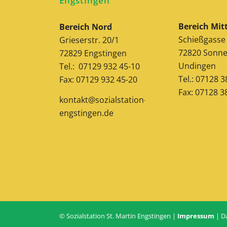
Engstingen
Bereich Mit
Bereich Nord
Schießgasse
Grieserstr. 20/1
72820 Sonne
72829 Engstingen
Undingen
Tel.: 07129 932 45-10
Tel.: 07128 
Fax: 07129 932 45-20
Fax: 07128 3
kontakt@sozialstation-
engstingen.de
© Sozialstation St. Martin Engstingen |
Impressum
|
D