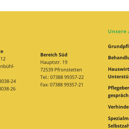
Unsere
Grundpfl
te
Bereich Süd
Behandlu
 12
Hauptstr. 19
nbühl-
Hauswirt
72539 Pfronstetten
Unterstü
Tel.: 07388 99357-22
38038-24
Fax: 07388 99357-21
Pflegebe
8038-26
gespräch
Verhinde
Spezialm
Selbstza